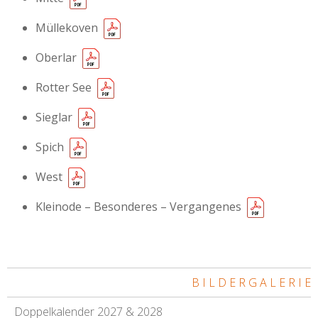
Müllekoven
Oberlar
Rotter See
Sieglar
Spich
West
Kleinode – Besonderes – Vergangenes
B I L D E R G A L E R I E
Doppelkalender 2027 & 2028